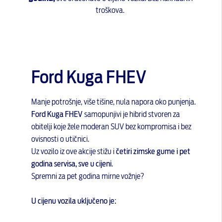
troškova.
Ford Kuga FHEV
Manje potrošnje, više tišine, nula napora oko punjenja.
Ford Kuga FHEV
samopunjivi je hibrid stvoren za
obitelji koje žele moderan SUV bez kompromisa i bez
ovisnosti o utičnici.
Uz vozilo iz ove akcije stižu i
četiri zimske gume i pet
godina servisa, sve u cijeni
.
Spremni za pet godina mirne vožnje?
U cijenu vozila uključeno je: