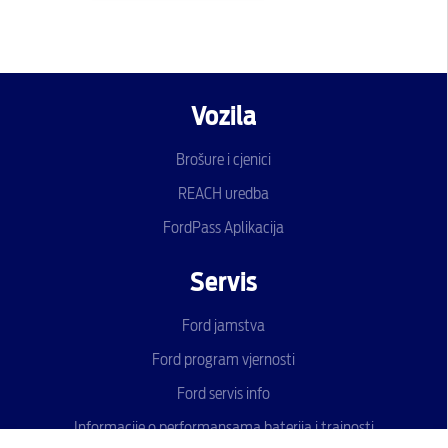
Vozila
Brošure i cjenici
REACH uredba
FordPass Aplikacija
Servis
Ford jamstva
Ford program vjernosti
Ford servis info
Informacije o performansama baterija i trajnosti