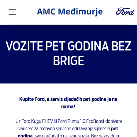
VOZITE PET GODINA BEZ
BRIGE
Kupite Ford, a servis sljedećih pet godina je na
nama!
Uz Ford Kugu FHEV ili Ford Pumu 1.0 EcoBoost dobivate
vaučere za redovno servisno održavanje sljedećih
pet
godina,
sve uračunato u cijenu vozila. Bez naknadnih