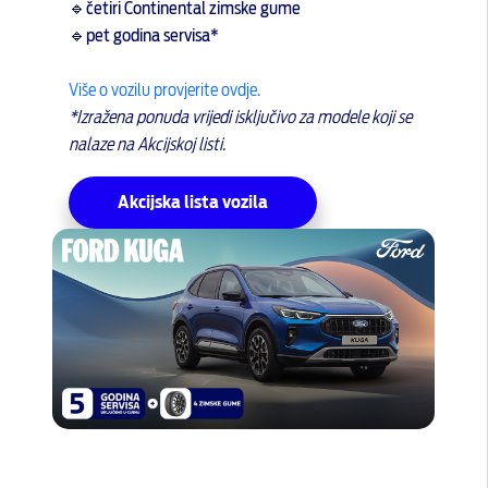
🔹
četiri Continental zimske gume
🔹pet godina servisa*
Više o vozilu provjerite ovdje.
*Izražena ponuda vrijedi isključivo za modele koji se
nalaze na Akcijskoj listi.
Akcijska lista vozila