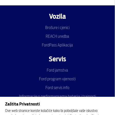
Vozila
Brošure i cjenici
REACH uredba
FordPass Aplikacija
Servis
Ford jamstva
Ford program vjernosti
Ford servis info
Informacije o performansama baterija i trajnosti
Zaštita Privatnosti
Ford produljeno jamstvo - Ford Protect
Ove web stranice koriste kolačiće kako bi poboljšale vaše iskustvo