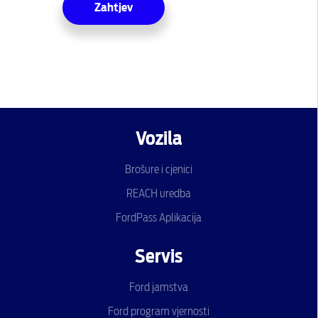
Zahtjev
Vozila
Brošure i cjenici
REACH uredba
FordPass Aplikacija
Servis
Ford jamstva
Ford program vjernosti