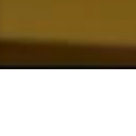
Zaštita Privatnosti
Ove web stranice koriste kolačiće kako bi poboljšale vaše iskustvo
pregledavanja, analizirale promet na stranici. Nastavkom korištenja ove
stranice pristajete na našu upotrebu kolačića.
Prihvati
Upravljanje postavkama
Pravila Privatnosti
Domet (1)